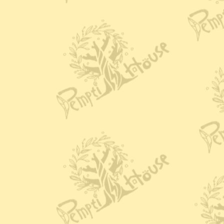
と
か
い
た