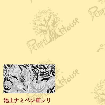
が
池上ナミペン画シリ
第４弾！最終決定