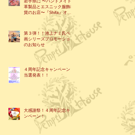
岩手県に 〜ハンドメイド
革製品とエスニック服飾雑
貨のお店〜『Shifa』オー
プン！！
第３弾！！池上ナミ氏ペン
画シリーズプロモーション
のお知らせ
４周年記念キャンペーン！
当選発表！！
大感謝祭！４周年記念キャ
ンペーン！