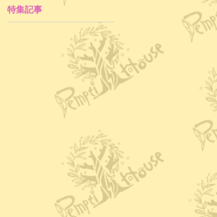
特集記事
月
警
ま