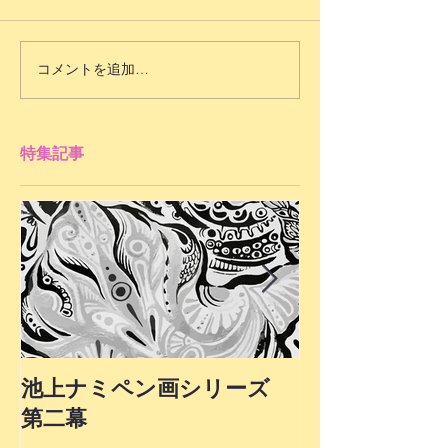
コメントを追加…
特集記事
池上ナミペン画シリーズ
第４弾！最終
第二幕
上ナミ氏ペン