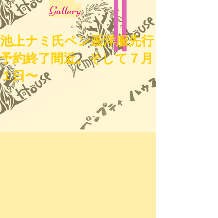
Gallery
池上ナミ氏ペン画洋服先行
予約終了間近。そして７月
１日〜