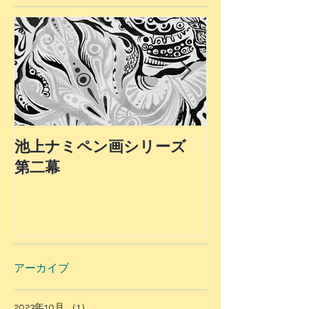
池上ナミペン画シリーズ
第４弾！最終
第二幕
上ナミ氏ペン
ロモーション
アーカイブ
2023年10月
（1）
1件の記事