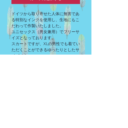
ドイツから取り寄せた人体に無害であ
る特別なインクを使用し、生地にもこ
だわって作製いたしました。
ユニセックス（男女兼用）でフリーサ
イズとなっております。
スカートですが、XLの男性でも着てい
ただくことができるゆったりとしたサ
イズです。
胸からと腰からの２way仕様。腰周り
はゴムで出来ており、胸からの場合肩
紐もついています。（肩紐は使用しな
くてもカワイイです★）
※写真人物の身長は約162cmとなりま
す。
※ご覧になっている端末によっても写
真の色は実際の物と異なります。