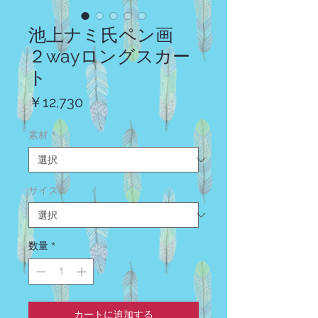
池上ナミ氏ペン画
２wayロングスカー
ト
価
￥12,730
格
素材
*
サイズ
*
数量
*
カートに追加する