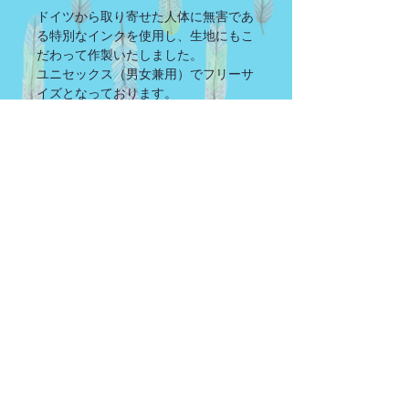
ドイツから取り寄せた人体に無害であ
る特別なインクを使用し、
生地にもこ
だわって作製いたしました。
ユニセックス（男女兼用）でフリーサ
イズとなっております。
XLの男性でも着ていただくことができ
るゆったりとしたサイズです。
※写真人物の身長は約162cmとなりま
す。
※ご覧になっている端末によっても写
真の色は実際の物と異なります。
※記載のサイズは広げて測った時の洋
服の数値になります。
©
2017-2020
-Pempti House- produced by oouunn