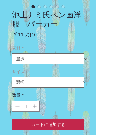
池上ナミ氏ペン画洋
服 パーカー
価
￥11,730
格
素材
*
サイズ
*
数量
*
カートに追加する